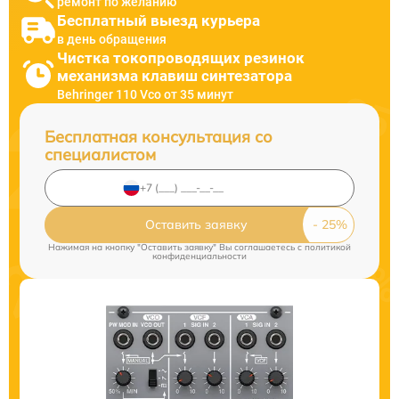
ремонт по желанию
Бесплатный выезд курьера
в день обращения
Чистка токопроводящих резинок
механизма клавиш синтезатора
Behringer 110 Vco от 35 минут
Бесплатная консультация со
специалистом
Оставить заявку
Нажимая на кнопку "Оставить заявку" Вы соглашаетесь c
политикой
конфиденциальности