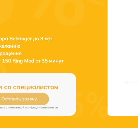
ора Behringer до 3 лет
 желанию
бращения
r 150 Ring Mod от 35 минут
я со специалистом
Оставить заявку
есь c
политикой конфиденциальности