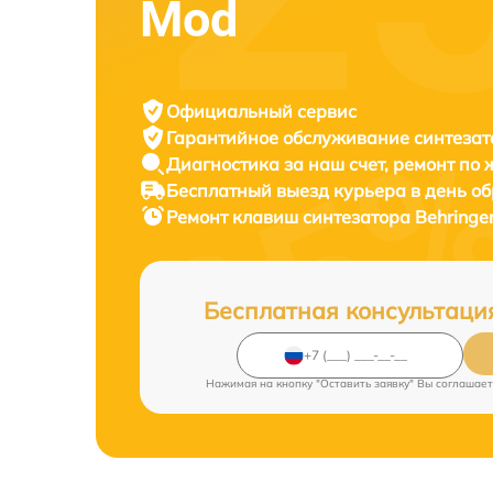
Mod
Официальный сервис
Гарантийное обслуживание
синтезат
Диагностика за наш счет,
ремонт по
Бесплатный выезд курьера
в день о
Ремонт клавиш синтезатора
Behringe
Бесплатная консультаци
Нажимая на кнопку "Оставить заявку" Вы соглашает