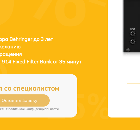
ора Behringer до 3 лет
 желанию
бращения
 914 Fixed Filter Bank от 35 минут
я со специалистом
Оставить заявку
есь c
политикой конфиденциальности