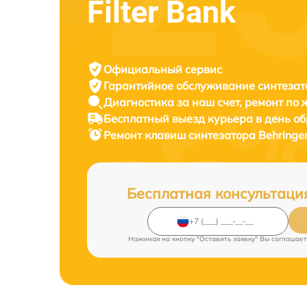
Filter Bank
Официальный сервис
Гарантийное обслуживание
синтезат
Диагностика за наш счет,
ремонт по
Бесплатный выезд курьера
в день о
Ремонт клавиш синтезатора
Behringer
Бесплатная консультаци
Нажимая на кнопку "Оставить заявку" Вы соглашает