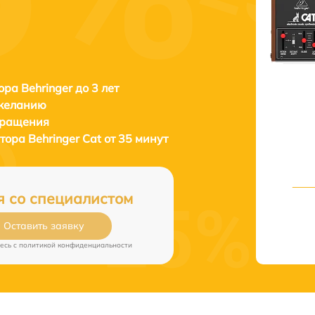
ора Behringer до 3 лет
 желанию
бращения
атора
Behringer Cat от 35 минут
я со специалистом
Оставить заявку
есь c
политикой конфиденциальности