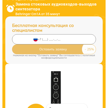
Замена стоковых аудиовходов-выходов
синтезатора
Behringer Cm1A от 35 минут
Бесплатная консультация со
специалистом
Оставить заявку
Нажимая на кнопку "Оставить заявку" Вы соглашаетесь c
политикой
конфиденциальности