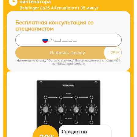
синтезатора
Behringer Cp35 Attenuators от 35 минут
Бесплатная консультация со
специалистом
Оставить заявку
Нажимая на кнопку "Оставить заявку" Вы соглашаетесь c
политикой
конфиденциальности
Скидка по