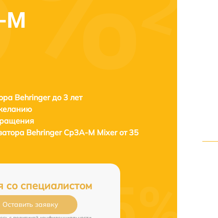
A-M
ора Behringer до 3 лет
 желанию
бращения
затора
Behringer Cp3A-M Mixer от 35
я со специалистом
Оставить заявку
есь c
политикой конфиденциальности