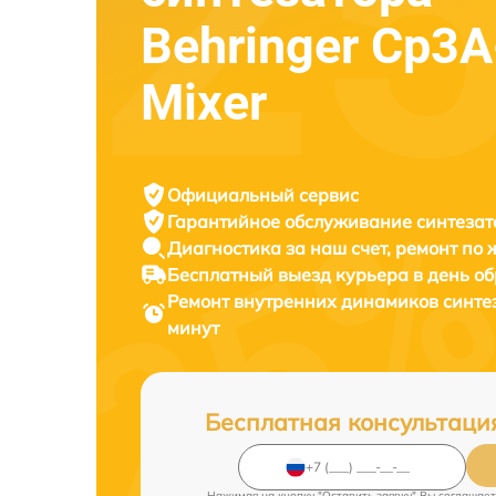
Behringer Cp3
Mixer
Официальный сервис
Гарантийное обслуживание
синтезат
Диагностика за наш счет,
ремонт по
Бесплатный выезд курьера
в день о
Ремонт внутренних динамиков синте
минут
Бесплатная консультаци
Нажимая на кнопку "Оставить заявку" Вы соглашает