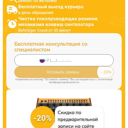
ремонт по желанию
Бесплатный выезд курьера
в день обращения
Чистка токопроводящих резинок
механизма клавиш синтезатора
Behringer Crave от 35 минут
Бесплатная консультация со
специалистом
Оставить заявку
Нажимая на кнопку "Оставить заявку" Вы соглашаетесь c
политикой
конфиденциальности
Скидка по
-20%
предварительной
записи на сайте