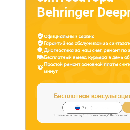
Behringer Deep
Официальный сервис
Гарантийное обслуживание
синтезат
Диагностика за наш счет,
ремонт по
Бесплатный выезд курьера
в день о
Простой ремонт основной платы син
минут
Бесплатная консультаци
Нажимая на кнопку "Оставить заявку" Вы соглашает