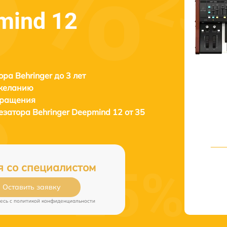
mind 12
ора Behringer до 3 лет
 желанию
бращения
тезатора
Behringer Deepmind 12 от 35
я со специалистом
Оставить заявку
есь c
политикой конфиденциальности