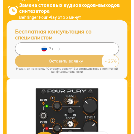
Замена стоковых аудиовходов-выходов
синтезатора
Behringer Four Play от 35 минут
Бесплатная консультация со
специалистом
Оставить заявку
Нажимая на кнопку "Оставить заявку" Вы соглашаетесь c
политикой
конфиденциальности