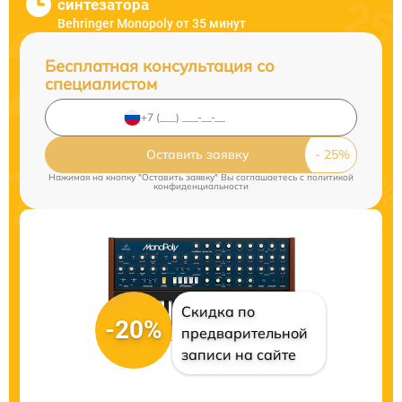
синтезатора
Behringer Monopoly от 35 минут
Бесплатная консультация со
специалистом
Оставить заявку
Нажимая на кнопку "Оставить заявку" Вы соглашаетесь c
политикой
конфиденциальности
Скидка по
-20%
предварительной
записи на сайте