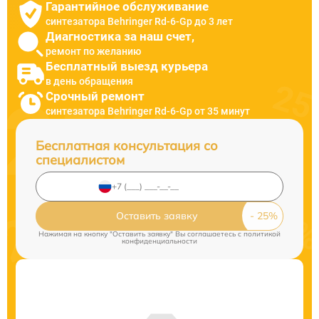
Гарантийное обслуживание
синтезатора Behringer Rd-6-Gp до 3 лет
Диагностика за наш счет,
ремонт по желанию
Бесплатный выезд курьера
в день обращения
Срочный ремонт
синтезатора Behringer Rd-6-Gp от 35 минут
Бесплатная консультация со
специалистом
Оставить заявку
Нажимая на кнопку "Оставить заявку" Вы соглашаетесь c
политикой
конфиденциальности