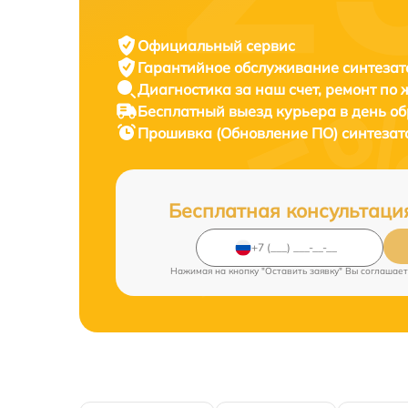
Официальный сервис
Гарантийное обслуживание
синтезат
Диагностика за наш счет,
ремонт по
Бесплатный выезд курьера
в день о
Прошивка (Обновление ПО) синтеза
Бесплатная консультаци
Нажимая на кнопку "Оставить заявку" Вы соглашает