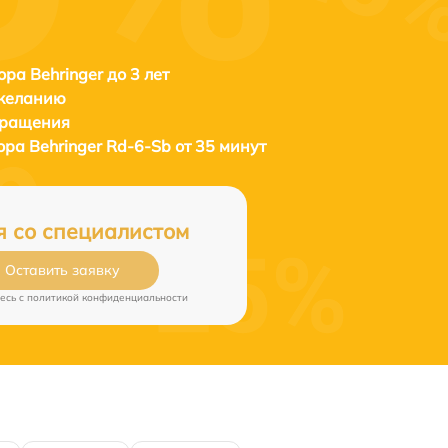
ора Behringer до 3 лет
 желанию
бращения
тора
Behringer Rd-6-Sb от 35 минут
я со специалистом
Оставить заявку
есь c
политикой конфиденциальности