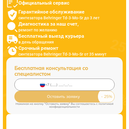
Официальный сервис
Гарантийное обслуживание
синтезатора Behringer Td-3-Mo-Sr до 3 лет
Диагностика за наш счет,
ремонт по желанию
Бесплатный выезд курьера
в день обращения
Срочный ремонт
синтезатора Behringer Td-3-Mo-Sr от 35 минут
Бесплатная консультация со
специалистом
Оставить заявку
Нажимая на кнопку "Оставить заявку" Вы соглашаетесь c
политикой
конфиденциальности