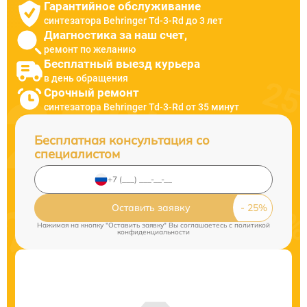
Гарантийное обслуживание
синтезатора Behringer Td-3-Rd до 3 лет
Диагностика за наш счет,
ремонт по желанию
Бесплатный выезд курьера
в день обращения
Срочный ремонт
синтезатора Behringer Td-3-Rd от 35 минут
Бесплатная консультация со
специалистом
Оставить заявку
Нажимая на кнопку "Оставить заявку" Вы соглашаетесь c
политикой
конфиденциальности